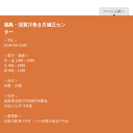
ページ上部へ
福島・須賀川巻き爪矯正セン
ター
＜TEL＞
0248-94-2240
＜受付・施術＞
月～金 13時～20時
土 9時～18時
祝 9時～12時
＜休日＞
水曜・日曜
＜住所＞
福島県須賀川市卸町58番地
川合ビル1F 3号室
＜最寄駅＞
須賀川駅車で5分・バス停西川徒歩で5分