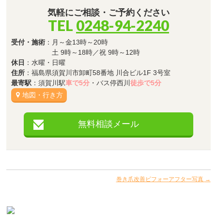
気軽にご相談・ご予約ください
TEL
0248-94-2240
受付・施術
：月～金13時～20時
土 9時～18時／祝 9時～12時
休日
：水曜・日曜
住所
：福島県須賀川市卸町58番地 川合ビル1F 3号室
最寄駅
：須賀川駅
車で5分
・バス停西川
徒歩で5分
地図・行き方
無料相談メール
巻き爪改善ビフォーアフター写真
→