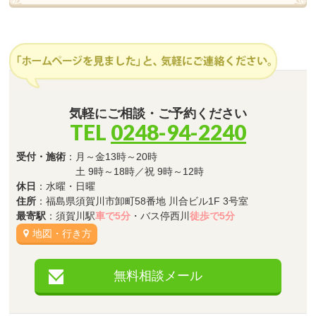
気軽にご相談・ご予約ください
TEL
0248-94-2240
受付・施術
：月～金13時～20時
土 9時～18時／祝 9時～12時
休日
：水曜・日曜
住所
：福島県須賀川市卸町58番地 川合ビル1F 3号室
最寄駅
：須賀川駅
車で5分
・バス停西川
徒歩で5分
地図・行き方
無料相談メール