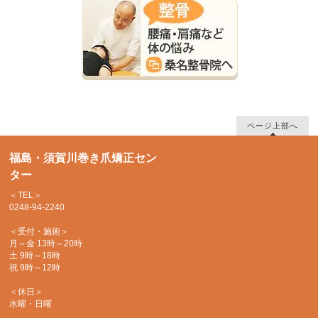
ページ上部へ
福島・須賀川巻き爪矯正セン
ター
＜TEL＞
0248-94-2240
＜受付・施術＞
月～金 13時～20時
土 9時～18時
祝 9時～12時
＜休日＞
水曜・日曜