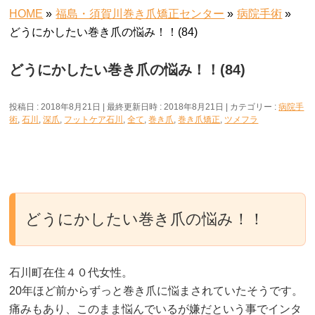
HOME
»
福島・須賀川巻き爪矯正センター
»
病院手術
»
どうにかしたい巻き爪の悩み！！(84)
どうにかしたい巻き爪の悩み！！(84)
投稿日 : 2018年8月21日
最終更新日時 : 2018年8月21日
カテゴリー :
病院手
術
,
石川
,
深爪
,
フットケア石川
,
全て
,
巻き爪
,
巻き爪矯正
,
ツメフラ
どうにかしたい巻き爪の悩み！！
石川町在住４０代女性。
20年ほど前からずっと巻き爪に悩まされていたそうです。
痛みもあり、このまま悩んでいるが嫌だという事でインタ