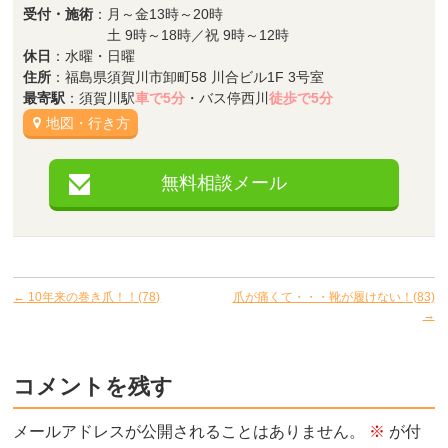
受付・施術
：月～金13時～20時
土 9時～18時／祝 9時～12時
休日
：水曜・日曜
住所
：福島県須賀川市卸町58 川合ビル1F 3号室
最寄駅
：須賀川駅
車で5分
・バス停西川
徒歩で5分
地図・行き方
無料相談メール
←
10年来の巻き爪！！(78)
爪が痛くて・・・靴が履けない！(83)
→
コメントを残す
メールアドレスが公開されることはありません。
※
が付