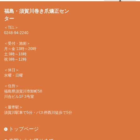
福島・須賀川巻き爪矯正セン
ター
＜TEL＞
0248-94-2240
＜受付・施術＞
月～金 13時～20時
土 9時～18時
祝 9時～12時
＜休日＞
水曜・日曜
＜住所＞
福島県須賀川市卸町58
川合ビル1F 3号室
＜最寄駅＞
須賀川駅車で5分・バス停西川徒歩で5分
トップページ