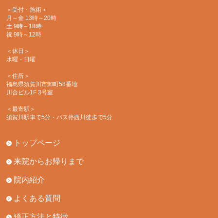
＜受付・施術＞
月～金 13時～20時
土 9時～18時
祝 9時～12時
＜休日＞
水曜・日曜
＜住所＞
福島県須賀川市卸町58番地
川合ビル1F 3号室
＜最寄駅＞
須賀川駅車で5分・バス停西川徒歩で5分
トップページ
来院からお帰りまで
院内紹介
よくある質問
矯正方法と特徴