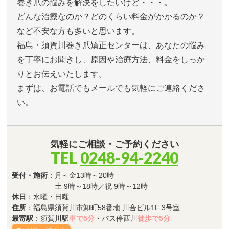
巻き爪の悩みを解決をしたいけど・・・。
どんな治療なのか？どのくらい料金がかかるのか？
など不安な方も多いと思います。
福島・須賀川巻き爪矯正センターは、あなたの悩み
を丁寧にお聞きし、原因や治療方法、料金をしっか
りとお伝えいたします。
まずは、お電話でもメールでも気軽にご連絡くださ
い。
気軽にご相談・ご予約ください
TEL
0248-94-2240
受付・施術
：月～金13時～20時
土 9時～18時／祝 9時～12時
休日
：水曜・日曜
住所
：福島県須賀川市卸町58番地 川合ビル1F 3号室
最寄駅
：須賀川駅
車で5分
・バス停西川
徒歩で5分