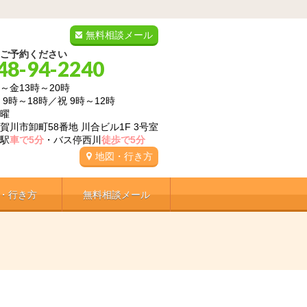
無料相談メール
ご予約ください
48-94-2240
～金13時～20時
8時／祝 9時～12時
曜
賀川市卸町58番地 川合ビル1F 3号室
駅
車で5分
・バス停西川
徒歩で5分
地図・行き方
・行き方
無料相談メール