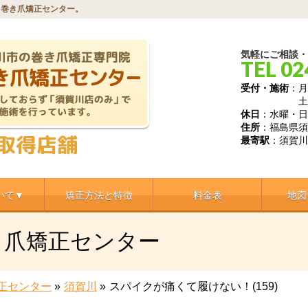
川巻き爪矯正センター。
気軽にご相談・
TEL 02
受付・施術
：月
土 9時～1
休日
：水曜・日
住所
：福島県須
最寄駅
：須賀川
いて▼
矯正方法と特徴
料金表
地図
き爪矯正センター
正センター
»
須賀川
»
スパイクが痛くて履けない！(159)