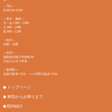
＜TEL＞
0248-94-2240
＜受付・施術＞
月～金 13時～20時
土 9時～18時
祝 9時～12時
＜休日＞
水曜・日曜
＜住所＞
福島県須賀川市卸町58
川合ビル1F 3号室
＜最寄駅＞
須賀川駅車で5分・バス停西川徒歩で5分
トップページ
来院からお帰りまで
院内紹介