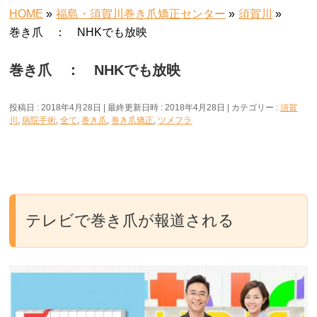
HOME
»
福島・須賀川巻き爪矯正センター
»
須賀川
»
巻き爪 ： NHKでも放映
巻き爪 ： NHKでも放映
投稿日 : 2018年4月28日
最終更新日時 : 2018年4月28日
カテゴリー :
須賀
川
,
病院手術
,
全て
,
巻き爪
,
巻き爪矯正
,
ツメフラ
テレビで巻き爪が報道される