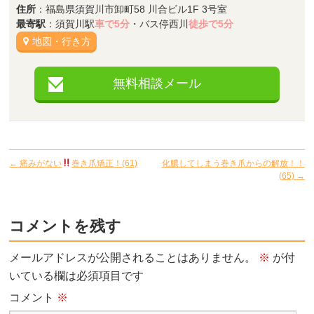
住所
：福島県須賀川市卸町58 川合ビル1F 3号室
最寄駅
：須賀川駅
車で5分
・バス停西川
徒歩で5分
地図・行き方
無料相談メール
←
痛みがない
巻き爪矯正！(61)
化膿してしまう巻き爪からの解放！！
(65)
→
コメントを残す
メールアドレスが公開されることはありません。
※
が付
いている欄は必須項目です
コメント
※