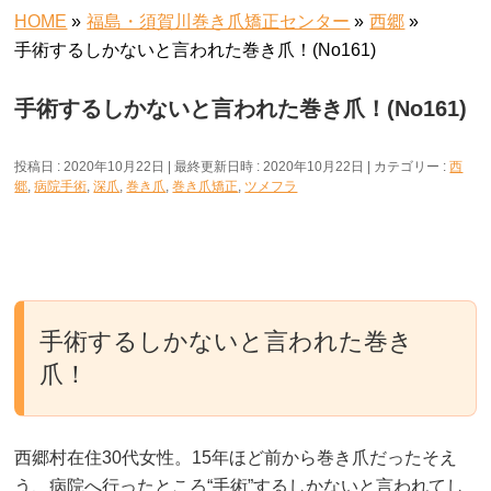
HOME
»
福島・須賀川巻き爪矯正センター
»
西郷
»
手術するしかないと言われた巻き爪！(No161)
手術するしかないと言われた巻き爪！(No161)
投稿日 : 2020年10月22日
最終更新日時 : 2020年10月22日
カテゴリー :
西
郷
,
病院手術
,
深爪
,
巻き爪
,
巻き爪矯正
,
ツメフラ
手術するしかないと言われた巻き
爪！
西郷村在住30代女性。15年ほど前から巻き爪だったそえ
う、病院へ行ったところ“手術”するしかないと言われてし