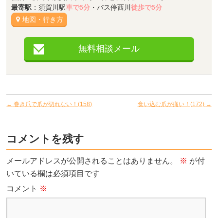
最寄駅
：須賀川駅
車で5分
・バス停西川
徒歩で5分
地図・行き方
無料相談メール
←
巻き爪で爪が切れない！(158)
食い込む爪が痛い！(172)
→
コメントを残す
メールアドレスが公開されることはありません。
※
が付
いている欄は必須項目です
コメント
※