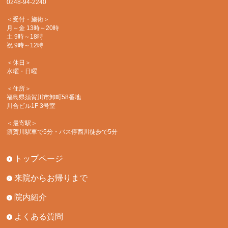
0248-94-2240
＜受付・施術＞
月～金 13時～20時
土 9時～18時
祝 9時～12時
＜休日＞
水曜・日曜
＜住所＞
福島県須賀川市卸町58番地
川合ビル1F 3号室
＜最寄駅＞
須賀川駅車で5分・バス停西川徒歩で5分
トップページ
来院からお帰りまで
院内紹介
よくある質問