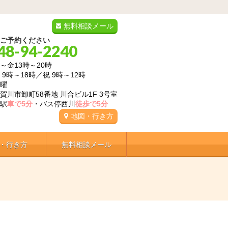
無料相談メール
ご予約ください
48-94-2240
～金13時～20時
8時／祝 9時～12時
曜
賀川市卸町58番地 川合ビル1F 3号室
駅
車で5分
・バス停西川
徒歩で5分
地図・行き方
・行き方
無料相談メール