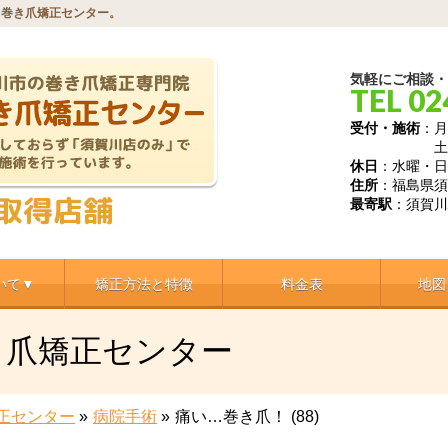
川巻き爪矯正センター。
気軽にご相談・
TEL 02
受付・施術
：月
土 9時～1
休日
：水曜・日
住所
：福島県須
最寄駅
：須賀川
いて▼
矯正方法と特徴
料金表
地図
き爪矯正センター
正センター
»
病院手術
»
痛い…巻き爪！ (88)