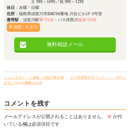
土 9時～18時／祝 9時～12時
休日
：水曜・日曜
住所
：福島県須賀川市卸町58番地 川合ビル1F 3号室
最寄駅
：須賀川駅
車で5分
・バス停西川
徒歩で5分
地図・行き方
無料相談メール
←
ふくラボ！ に福島・須賀川巻爪矯
２０年間巻き爪でした・・・(97)
→
正センターが掲載される
コメントを残す
メールアドレスが公開されることはありません。
※
が付
いている欄は必須項目です