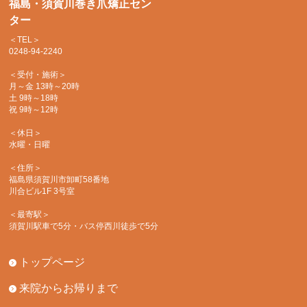
福島・須賀川巻き爪矯正セン
ター
＜TEL＞
0248-94-2240
＜受付・施術＞
月～金 13時～20時
土 9時～18時
祝 9時～12時
＜休日＞
水曜・日曜
＜住所＞
福島県須賀川市卸町58番地
川合ビル1F 3号室
＜最寄駅＞
須賀川駅車で5分・バス停西川徒歩で5分
トップページ
来院からお帰りまで